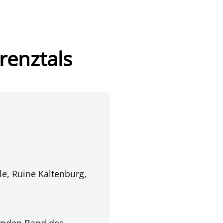
renztals
e, Ruine Kaltenburg,
ernden Band des