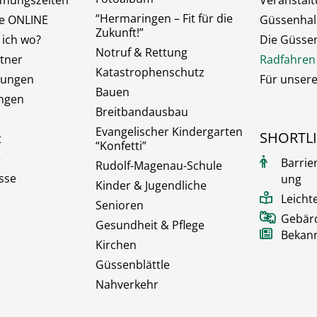
fnungszeiten
Veranstal
“Hermaringen – Fit für die
ce ONLINE
Güssenhal
Zukunft!”
 ich wo?
Die Güsse
Notruf & Rettung
tner
Radfahren
Katastrophenschutz
hungen
Für unser
Bauen
ngen
Breitbandausbau
Evangelischer Kindergarten
SHORTL
t
“Konfetti”
e
Barrie
Rudolf-Magenau-Schule
sse
ung
Kinder & Jugendliche
Leicht
Senioren
Gebär
Gesundheit & Pflege
Bekan
Kirchen
Güssenblättle
Nahverkehr