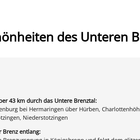
hönheiten des Unteren B
über 43 km durch das Untere Brenztal:
enburg bei Hermaringen über Hürben, Charlottenhöhl
otzingen, Niederstotzingen
 Brenz entlang:
n Brenzursprung in Königsbronn und folgt dem glitz