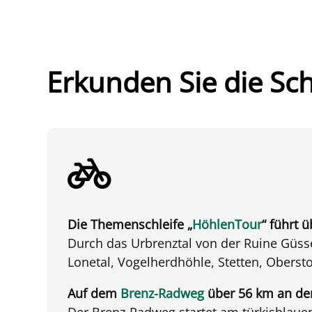
Erkunden Sie die Sc
Die Themenschleife „
HöhlenTour
“ führt 
Durch das Urbrenztal von der Ruine Güss
Lonetal, Vogelherdhöhle, Stetten, Oberst
Auf dem
Brenz-Radweg
über 56 km an der
Der Brenz-Radweg startet am türkisblaue