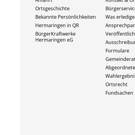
Anfahrt
Kontakt & Öf
Ortsgeschichte
Bürgerservi
Bekannte Persönlichkeiten
Was erledige
Hermaringen in QR
Ansprechpar
BürgerKraftwerke
Veröffentlic
Hermaringen eG
Ausschreibu
Formulare
Gemeindera
Abgeordnet
Wahlergebni
Ortsrecht
Fundsachen