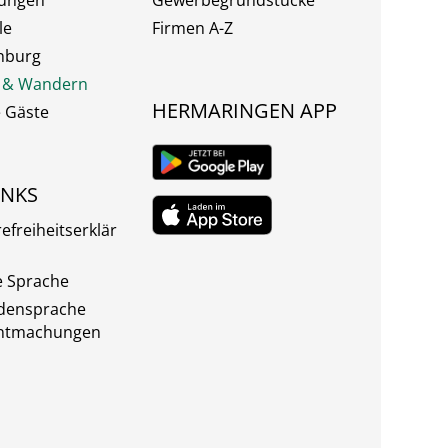
tungen
Gewerbegrundstücke
le
Firmen A-Z
nburg
 & Wandern
HERMARINGEN APP
e Gäste
INKS
refreiheitserklär
e Sprache
densprache
ntmachungen